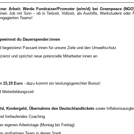
ner Arbeit: Werde Fundraiser/Promoter (w/m/d) bei Greenpeace (NGO)
nen Job mit Sinn – ob in Teilzeit, Vollzeit, als Aushilfe, Werkstudent oder
engagierten Teams!
ewinnst du Dauerspender:innen
 begeisterst Passant:innen für unsere Ziele und den Umweltschutz
fizierst und sprichst neue potenzielle Mitarbeiter:innen an
n 15,19 Euro
- dazu kommt ein leistungsgerechter Bonus!
 Weiterbildungszeit
ld, Kindergeld, Übernahme des Deutschlandtickets
sowie Inflationsausgle
und fortlaufendes Coaching
der eigenen Arbeitstage (Montag bis Freitag)
em großartigen Team in deiner Stadt