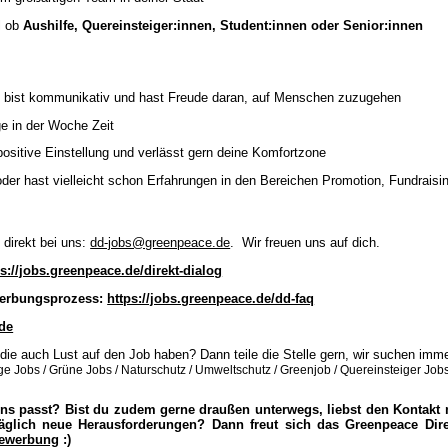
al ob
Aushilfe, Quereinsteiger:innen, Student:innen oder Senior:innen
h, bist kommunikativ und hast Freude daran, auf Menschen zuzugehen
e in der Woche Zeit
 positive Einstellung und verlässt gern deine Komfortzone
der hast vielleicht schon Erfahrungen in den Bereichen Promotion, Fundraisin
 direkt bei uns:
dd-jobs@greenpeace.de
. Wir freuen uns auf dich.
ps://jobs.greenpeace.de/direkt-dialog
erbungsprozess:
https://jobs.greenpeace.de/dd-faq
de
die auch Lust auf den Job haben? Dann teile die Stelle gern, wir suchen im
e Jobs / Grüne Jobs / Naturschutz / Umweltschutz / Greenjob / Quereinsteiger Job
uns passt? Bist du zudem gerne draußen unterwegs, liebst den Kontakt 
glich neue Herausforderungen? Dann freut sich das Greenpeace Dire
Bewerbung
:)