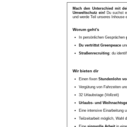
Mach den Unterschied mit dei
Umweltschutz ein!
Du suchst ei
und werde Teil unseres Inhouse 
Worum geht’s
In persönlichen Gesprächen
g
Du vertrittst Greenpeace
und
Straßenrecruiting
: du identi
Wir bieten dir
Einen fixen
Stundenlohn vo
Vergütung von Fahrzeiten und
32 Urlaubstage (Vollzeit)
Urlaubs- und Weihnachtsge
Eine intensive Einarbeitung 
Teilzeitarbeit möglich, Wahl 
Eine
sinnvolle Arbeit
in ein