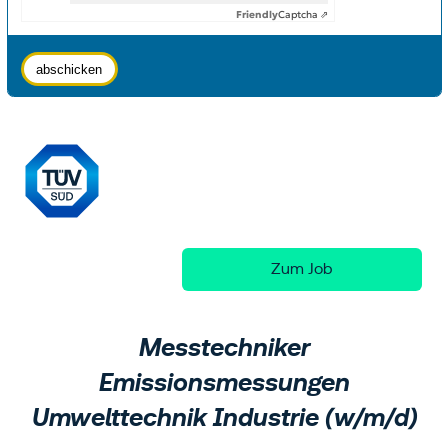
Friendly
Captcha ⇗