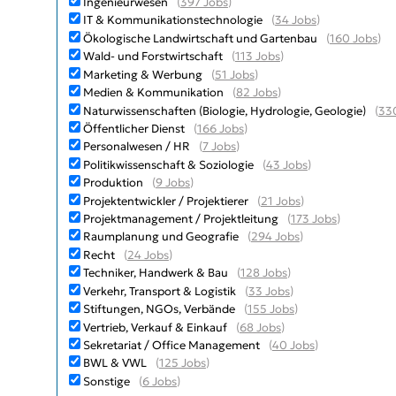
Ingenieurwesen
(
397 Jobs
)
IT & Kommunikationstechnologie
(
34 Jobs
)
Ökologische Landwirtschaft und Gartenbau
(
160 Jobs
)
Wald- und Forstwirtschaft
(
113 Jobs
)
Marketing & Werbung
(
51 Jobs
)
Medien & Kommunikation
(
82 Jobs
)
Naturwissenschaften (Biologie, Hydrologie, Geologie)
(
33
Öffentlicher Dienst
(
166 Jobs
)
Personalwesen / HR
(
7 Jobs
)
Politikwissenschaft & Soziologie
(
43 Jobs
)
Produktion
(
9 Jobs
)
Projektentwickler / Projektierer
(
21 Jobs
)
Projektmanagement / Projektleitung
(
173 Jobs
)
Raumplanung und Geografie
(
294 Jobs
)
Recht
(
24 Jobs
)
Techniker, Handwerk & Bau
(
128 Jobs
)
Verkehr, Transport & Logistik
(
33 Jobs
)
Stiftungen, NGOs, Verbände
(
155 Jobs
)
Vertrieb, Verkauf & Einkauf
(
68 Jobs
)
Sekretariat / Office Management
(
40 Jobs
)
BWL & VWL
(
125 Jobs
)
Sonstige
(
6 Jobs
)