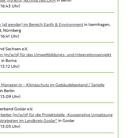
iter (m/w/d) Technisches CRM
in Berlin
, 16:43 Uhr)
 (all gender) im Bereich Earth & Environment
in Isernhagen,
t, Nürnberg
, 16:41 Uhr)
d Sachsen e.V.
in (m/w/d) für das Umweltbildungs- und Integrationsprojekt
“
in Borna
, 13:12 Uhr)
 Manager:in – Klimaschutz im Gebäudebestand / Serielle
in Berlin
, 13:09 Uhr)
erband Goslar e.V.
arbeiter (m/w/d) für die Projektstelle „Kooperative Umsetzung
trategien im Landkreis Goslar“
in Goslar
, 13:03 Uhr)