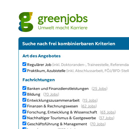
Suche nach frei kombinierbaren Kriterien
Art des Angebotes
Regulärer Job
(inkl. Doktoranden-, Traineestelle, Referendar
Praktikum, Azubistelle
(inkl. Abschlussarbeit, FÖJ/BFD-Stell
Fachrichtungen
Banken und Finanzdienstleistungen
(
25 Jobs
)
Bildung
(
70 Jobs
)
Entwicklungszusammenarbeit
(
15 Jobs
)
Finanzen & Rechnungswesen
(
62 Jobs
)
Forschung, Entwicklung & Wissenschaft
(
63 Jobs
)
Nachhaltiger Tourismus & Gastgewerbe
(
37 Jobs
)
Geschäftsführung & Management
(
70 Jobs
)