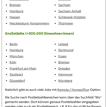
Bremen
Sachsen
Hamburg
Sachsen-Anhalt
Hessen
Schleswig-Holstein
Mecklenburg-Vorpommern
Thüringen
Großstädte (>500.000 Einwohner:innen)
Berlin
Leipzig
Hamburg
Dortmund
München
Essen
Köln
Bremen
Frankfurt am Main
Dresden
Stuttgart
Hannover
Düsseldorf
Nürnberg
Natürlich gibt es auch viele Jobs mit
Remote / Homeoffice
-Option.
Die Suche nach
Postleitzahlbereichen
kann über das Suchfeld "Wo"
gemacht werden. Dort können genaue Postleitzahlen eingegeben
werden oder auch ein Postleitbereich, z.B. 8 für das südliche Bayern