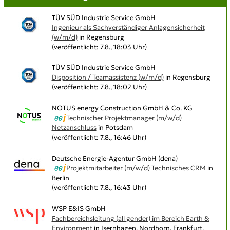
TÜV SÜD Industrie Service GmbH
Ingenieur als Sachverständiger Anlagensicherheit
(w/m/d)
in Regensburg
(veröffentlicht: 7.8., 18:03 Uhr)
TÜV SÜD Industrie Service GmbH
Disposition / Teamassistenz (w/m/d)
in Regensburg
(veröffentlicht: 7.8., 18:02 Uhr)
NOTUS energy Construction GmbH & Co. KG
Technischer Projektmanager (m/w/d)
Netzanschluss
in Potsdam
(veröffentlicht: 7.8., 16:46 Uhr)
Deutsche Energie-Agentur GmbH (dena)
Projektmitarbeiter (m/w/d) Technisches CRM
in
Berlin
(veröffentlicht: 7.8., 16:43 Uhr)
WSP E&IS GmbH
Fachbereichsleitung (all gender) im Bereich Earth &
Environment
in Isernhagen, Nordhorn, Frankfurt,