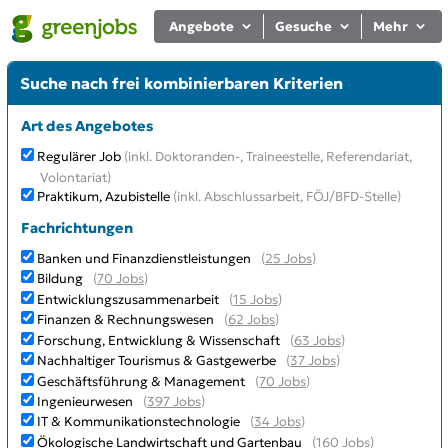
Angebote
Gesuche
Mehr
Suche nach frei kombinierbaren Kriterien
Art des Angebotes
Regulärer Job
(inkl. Doktoranden-, Traineestelle, Referendariat,
Volontariat)
Praktikum, Azubistelle
(inkl. Abschlussarbeit, FÖJ/BFD-Stelle)
Fachrichtungen
Banken und Finanzdienstleistungen
(
25 Jobs
)
Bildung
(
70 Jobs
)
Entwicklungszusammenarbeit
(
15 Jobs
)
Finanzen & Rechnungswesen
(
62 Jobs
)
Forschung, Entwicklung & Wissenschaft
(
63 Jobs
)
Nachhaltiger Tourismus & Gastgewerbe
(
37 Jobs
)
Geschäftsführung & Management
(
70 Jobs
)
Ingenieurwesen
(
397 Jobs
)
IT & Kommunikationstechnologie
(
34 Jobs
)
Ökologische Landwirtschaft und Gartenbau
(
160 Jobs
)