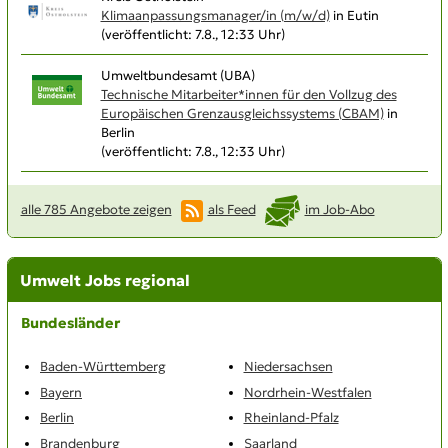
Klimaanpassungsmanager/in (m/w/d)
in Eutin
(veröffentlicht: 7.8., 12:33 Uhr)
Umweltbundesamt (UBA)
Technische Mitarbeiter*innen für den Vollzug des
Europäischen Grenzausgleichs­systems (CBAM)
in
Berlin
(veröffentlicht: 7.8., 12:33 Uhr)
alle 785 Angebote zeigen
als Feed
im Job-Abo
Umwelt Jobs regional
Bundesländer
Baden-Württemberg
Niedersachsen
Bayern
Nordrhein-Westfalen
Berlin
Rheinland-Pfalz
Brandenburg
Saarland