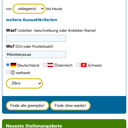
vor
bis heute
weitere Auswahlkriterien
Was?
(Jobtitel, -beschreibung oder Anbieter-Name)
Wo?
(Ort oder Postleitzahl)
Type 3 or more characters for results.
Deutschland
Österreich
Schweiz
weltweit
Neueste Stellenangebote