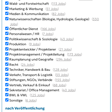
Wald- und Forstwirtschaft
(
113 Jobs
)
Marketing & Werbung
(
51 Jobs
)
Medien & Kommunikation
(
82 Jobs
)
Naturwissenschaften (Biologie, Hydrologie, Geologie)
(
330
Jobs
)
Öffentlicher Dienst
(
166 Jobs
)
Personalwesen / HR
(
7 Jobs
)
Politikwissenschaft & Soziologie
(
43 Jobs
)
Produktion
(
9 Jobs
)
Projektentwickler / Projektierer
(
21 Jobs
)
Projektmanagement / Projektleitung
(
173 Jobs
)
Raumplanung und Geografie
(
294 Jobs
)
Recht
(
24 Jobs
)
Techniker, Handwerk & Bau
(
128 Jobs
)
Verkehr, Transport & Logistik
(
33 Jobs
)
Stiftungen, NGOs, Verbände
(
155 Jobs
)
Vertrieb, Verkauf & Einkauf
(
68 Jobs
)
Sekretariat / Office Management
(
40 Jobs
)
BWL & VWL
(
125 Jobs
)
Sonstige
(
6 Jobs
)
nach Veröffentlichung