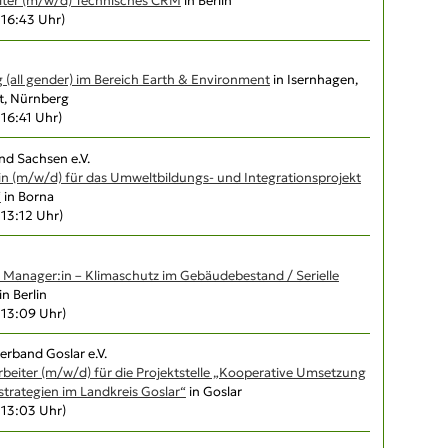
iter (m/w/d) Technisches CRM
in Berlin
, 16:43 Uhr)
 (all gender) im Bereich Earth & Environment
in Isernhagen,
t, Nürnberg
, 16:41 Uhr)
d Sachsen e.V.
in (m/w/d) für das Umweltbildungs- und Integrationsprojekt
“
in Borna
, 13:12 Uhr)
 Manager:in – Klimaschutz im Gebäudebestand / Serielle
in Berlin
, 13:09 Uhr)
erband Goslar e.V.
arbeiter (m/w/d) für die Projektstelle „Kooperative Umsetzung
trategien im Landkreis Goslar“
in Goslar
, 13:03 Uhr)