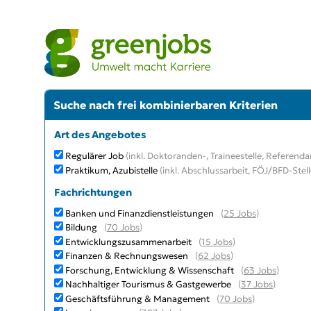
Suche nach frei kombinierbaren Kriterien
Art des Angebotes
Regulärer Job
(inkl. Doktoranden-, Traineestelle, Referendar
Praktikum, Azubistelle
(inkl. Abschlussarbeit, FÖJ/BFD-Stell
Fachrichtungen
Banken und Finanzdienstleistungen
(
25 Jobs
)
Bildung
(
70 Jobs
)
Entwicklungszusammenarbeit
(
15 Jobs
)
Finanzen & Rechnungswesen
(
62 Jobs
)
Forschung, Entwicklung & Wissenschaft
(
63 Jobs
)
Nachhaltiger Tourismus & Gastgewerbe
(
37 Jobs
)
Geschäftsführung & Management
(
70 Jobs
)