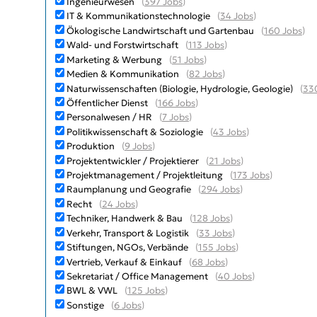
Ingenieurwesen
(
397 Jobs
)
IT & Kommunikationstechnologie
(
34 Jobs
)
Ökologische Landwirtschaft und Gartenbau
(
160 Jobs
)
Wald- und Forstwirtschaft
(
113 Jobs
)
Marketing & Werbung
(
51 Jobs
)
Medien & Kommunikation
(
82 Jobs
)
Naturwissenschaften (Biologie, Hydrologie, Geologie)
(
33
Öffentlicher Dienst
(
166 Jobs
)
Personalwesen / HR
(
7 Jobs
)
Politikwissenschaft & Soziologie
(
43 Jobs
)
Produktion
(
9 Jobs
)
Projektentwickler / Projektierer
(
21 Jobs
)
Projektmanagement / Projektleitung
(
173 Jobs
)
Raumplanung und Geografie
(
294 Jobs
)
Recht
(
24 Jobs
)
Techniker, Handwerk & Bau
(
128 Jobs
)
Verkehr, Transport & Logistik
(
33 Jobs
)
Stiftungen, NGOs, Verbände
(
155 Jobs
)
Vertrieb, Verkauf & Einkauf
(
68 Jobs
)
Sekretariat / Office Management
(
40 Jobs
)
BWL & VWL
(
125 Jobs
)
Sonstige
(
6 Jobs
)