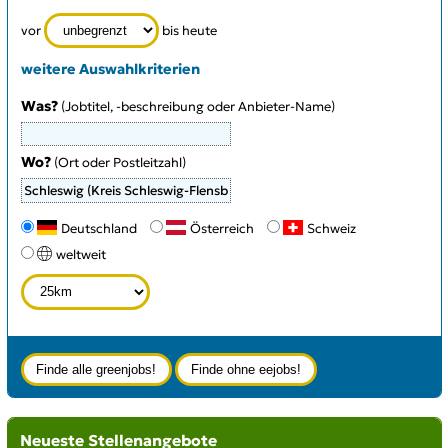
vor
bis heute
weitere Auswahlkriterien
Was?
(Jobtitel, -beschreibung oder Anbieter-Name)
Wo?
(Ort oder Postleitzahl)
Type 3 or more characters for results.
Deutschland
Österreich
Schweiz
weltweit
Neueste Stellenangebote