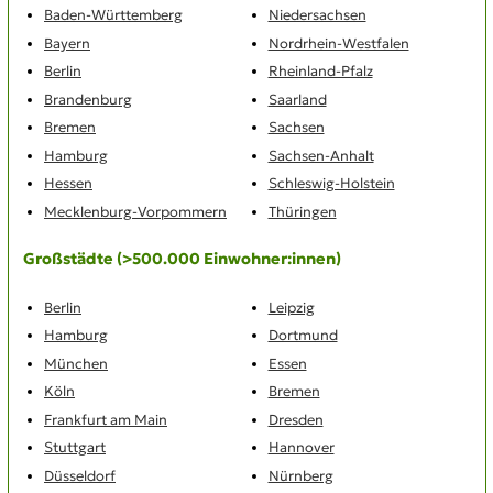
Baden-Württemberg
Niedersachsen
Bayern
Nordrhein-Westfalen
Berlin
Rheinland-Pfalz
Brandenburg
Saarland
Bremen
Sachsen
Hamburg
Sachsen-Anhalt
Hessen
Schleswig-Holstein
Mecklenburg-Vorpommern
Thüringen
Großstädte (>500.000 Einwohner:innen)
Berlin
Leipzig
Hamburg
Dortmund
München
Essen
Köln
Bremen
Frankfurt am Main
Dresden
Stuttgart
Hannover
Düsseldorf
Nürnberg