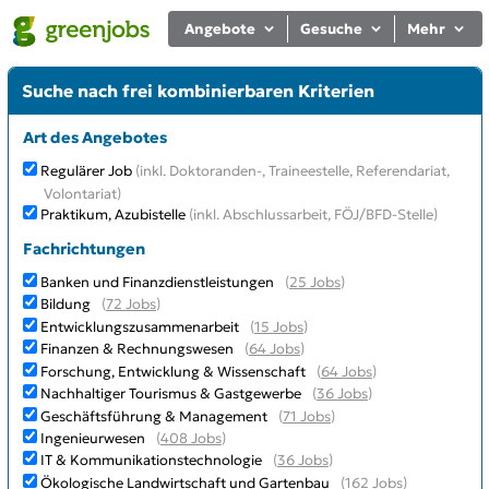
Angebote
Gesuche
Mehr
Suche nach frei kombinierbaren Kriterien
Art des Angebotes
Regulärer Job
(inkl. Doktoranden-, Traineestelle, Referendariat,
Volontariat)
Praktikum, Azubistelle
(inkl. Abschlussarbeit, FÖJ/BFD-Stelle)
Fachrichtungen
Banken und Finanzdienstleistungen
(
25 Jobs
)
Bildung
(
72 Jobs
)
Entwicklungszusammenarbeit
(
15 Jobs
)
Finanzen & Rechnungswesen
(
64 Jobs
)
Forschung, Entwicklung & Wissenschaft
(
64 Jobs
)
Nachhaltiger Tourismus & Gastgewerbe
(
36 Jobs
)
Geschäftsführung & Management
(
71 Jobs
)
Ingenieurwesen
(
408 Jobs
)
IT & Kommunikationstechnologie
(
36 Jobs
)
Ökologische Landwirtschaft und Gartenbau
(
162 Jobs
)