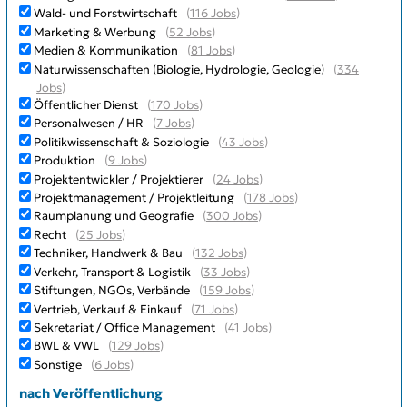
Wald- und Forstwirtschaft
(
116 Jobs
)
Marketing & Werbung
(
52 Jobs
)
Medien & Kommunikation
(
81 Jobs
)
Naturwissenschaften (Biologie, Hydrologie, Geologie)
(
334
Jobs
)
Öffentlicher Dienst
(
170 Jobs
)
Personalwesen / HR
(
7 Jobs
)
Politikwissenschaft & Soziologie
(
43 Jobs
)
Produktion
(
9 Jobs
)
Projektentwickler / Projektierer
(
24 Jobs
)
Projektmanagement / Projektleitung
(
178 Jobs
)
Raumplanung und Geografie
(
300 Jobs
)
Recht
(
25 Jobs
)
Techniker, Handwerk & Bau
(
132 Jobs
)
Verkehr, Transport & Logistik
(
33 Jobs
)
Stiftungen, NGOs, Verbände
(
159 Jobs
)
Vertrieb, Verkauf & Einkauf
(
71 Jobs
)
Sekretariat / Office Management
(
41 Jobs
)
BWL & VWL
(
129 Jobs
)
Sonstige
(
6 Jobs
)
nach Veröffentlichung