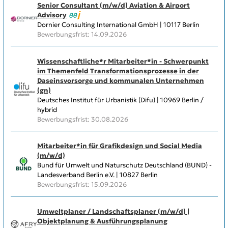
Senior Consultant (m/w/d) Aviation & Airport
Advisory
Dornier Consulting International GmbH | 10117 Berlin
Bewerbungsfrist: 14.09.2026
Wissenschaftliche*r Mitarbeiter*in - Schwerpunkt
im Themenfeld Transformationsprozesse in der
Daseinsvorsorge und kommunalen Unternehmen
(gn)
Deutsches Institut für Urbanistik (Difu) | 10969 Berlin /
hybrid
Bewerbungsfrist: 30.08.2026
Mitarbeiter*in für Grafikdesign und Social Media
(m/w/d)
Bund für Umwelt und Naturschutz Deutschland (BUND) -
Landesverband Berlin e.V. | 10827 Berlin
Bewerbungsfrist: 15.09.2026
Umweltplaner / Landschaftsplaner (m/w/d) |
Objektplanung & Ausführungsplanung