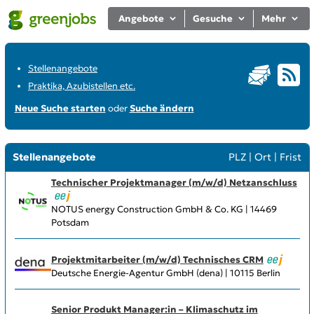
Angebote
Gesuche
Mehr
Stellenangebote
Praktika, Azubistellen etc.
Neue Suche starten
oder
Suche ändern
Stellenangebote
PLZ
|
Ort
|
Frist
Technischer Projektmanager (m/w/d) Netzanschluss
NOTUS energy Construction GmbH & Co. KG | 14469
Potsdam
Projektmitarbeiter (m/w/d) Technisches CRM
Deutsche Energie-Agentur GmbH (dena) | 10115 Berlin
Senior Produkt Manager:in – Klimaschutz im