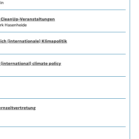
in
n CleanUp-Veranstaltungen
park Hasenheide
ch (internationale) Klimapolitik
 (international) climate policy
ternzeitvertretung