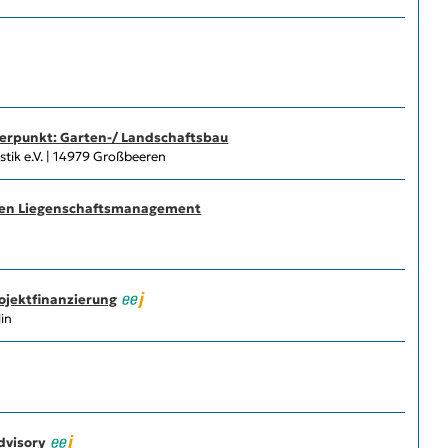
werpunkt: Garten-/ Landschaftsbau
tik e.V. | 14979 Großbeeren
ichen Liegenschaftsmanagement
ojektfinanzierung
in
dvisory