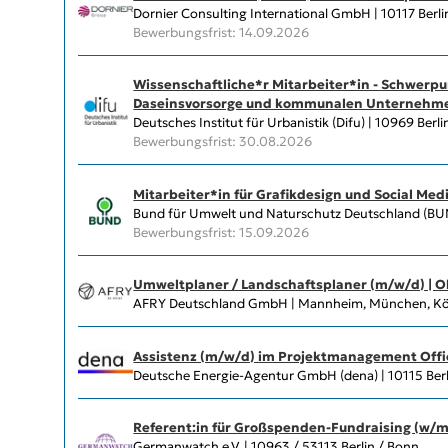
Dornier Consulting International GmbH | 10117 Berli
Bewerbungsfrist: 14.09.2026
Wissenschaftliche*r Mitarbeiter*in - Schwerp
Daseinsvorsorge und kommunalen Unternehme
Deutsches Institut für Urbanistik (Difu) | 10969 Berli
Bewerbungsfrist: 30.08.2026
Mitarbeiter*in für Grafikdesign und Social Med
Bund für Umwelt und Naturschutz Deutschland (BUND)
Bewerbungsfrist: 15.09.2026
Umweltplaner / Landschaftsplaner (m/w/d) | 
AFRY Deutschland GmbH | Mannheim, München, Köln
Assistenz (m/w/d) im Projektmanagement Offi
Deutsche Energie-Agentur GmbH (dena) | 10115 Berl
Referent:in für Großspenden-Fundraising (w/m
Germanwatch e.V. | 10963 / 53113 Berlin / Bonn