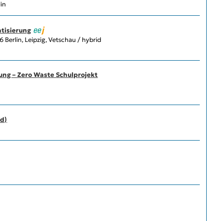
in
atisierung
Berlin, Leipzig, Vetschau / hybrid
ung – Zero Waste Schulprojekt
/d)