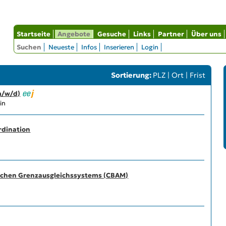
Startseite
Angebote
Gesuche
Links
Partner
Über uns
Suchen
Neueste
Infos
Inserieren
Login
Sortierung:
PLZ
|
Ort
|
Frist
m/w/d)
in
rdination
ischen Grenzausgleichs­systems (CBAM)