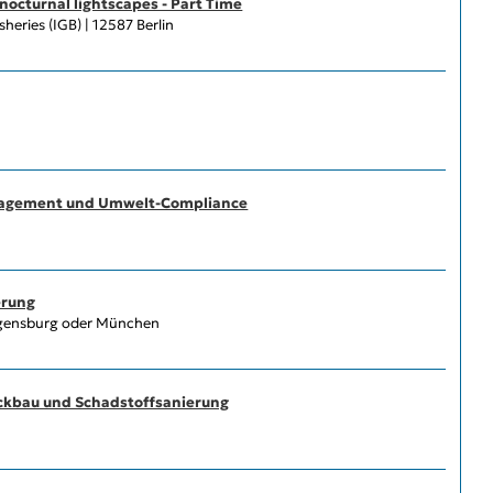
nocturnal lightscapes - Part Time
sheries (IGB) | 12587 Berlin
nagement und Umwelt-Compliance
s
erung
egensburg oder München
ückbau und Schadstoffsanierung