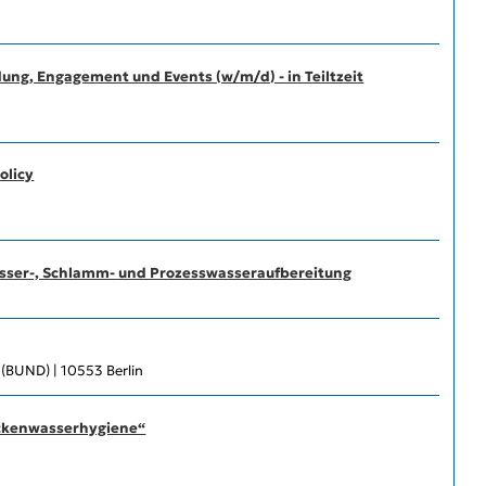
dung, Engagement und Events (w/m/d) - in Teiltzeit
olicy
asser-, Schlamm- und Prozesswasseraufbereitung
 (BUND) | 10553 Berlin
ecken­wasserhygiene“