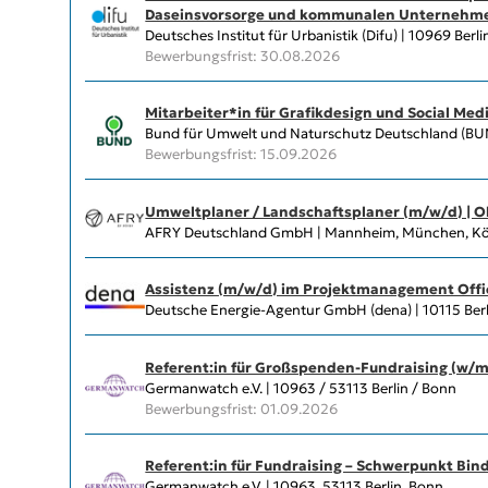
Daseinsvorsorge und kommunalen Unternehme
Deutsches Institut für Urbanistik (Difu) | 10969 Berli
Bewerbungsfrist: 30.08.2026
Mitarbeiter*in für Grafikdesign und Social Med
Bund für Umwelt und Naturschutz Deutschland (BUND)
Bewerbungsfrist: 15.09.2026
Umweltplaner / Landschaftsplaner (m/w/d) | 
AFRY Deutschland GmbH | Mannheim, München, Köln
Assistenz (m/w/d) im Projektmanagement Offi
Deutsche Energie-Agentur GmbH (dena) | 10115 Berl
Referent:in für Großspenden-Fundraising (w/m
Germanwatch e.V. | 10963 / 53113 Berlin / Bonn
Bewerbungsfrist: 01.09.2026
Referent:in für Fundraising – Schwerpunkt Bin
Germanwatch e.V. | 10963, 53113 Berlin, Bonn