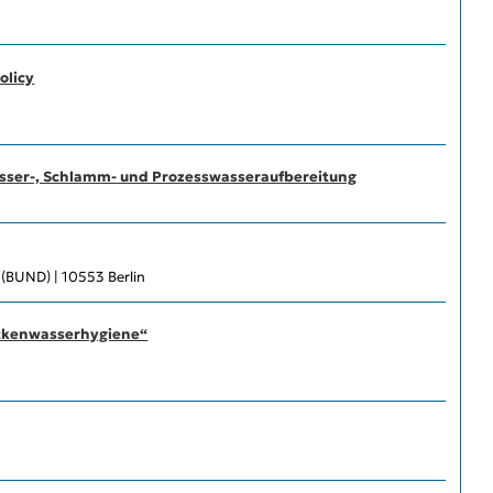
olicy
asser-, Schlamm- und Prozesswasseraufbereitung
 (BUND) | 10553 Berlin
ecken­wasserhygiene“