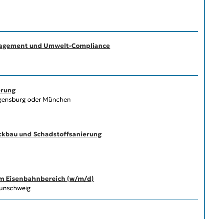
nagement und Umwelt-Compliance
s
erung
egensburg oder München
ückbau und Schadstoffsanierung
m Eisenbahnbereich (w/m/d)
aunschweig