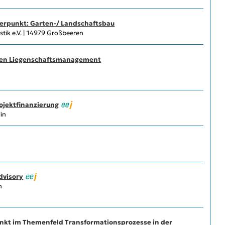
werpunkt: Garten-/ Landschaftsbau
tik e.V. | 14979 Großbeeren
ichen Liegenschaftsmanagement
ojektfinanzierung
in
dvisory
n
unkt im Themenfeld Transformationsprozesse in der