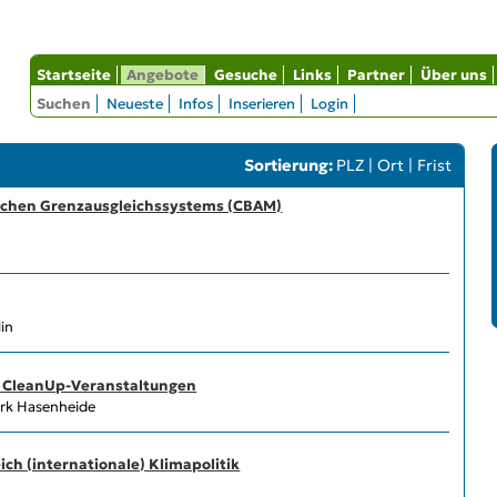
Startseite
Angebote
Gesuche
Links
Partner
Über uns
Suchen
Neueste
Infos
Inserieren
Login
Sortierung:
PLZ
|
Ort
|
Frist
ischen Grenzausgleichs­systems (CBAM)
in
n CleanUp-Veranstaltungen
park Hasenheide
ch (internationale) Klimapolitik