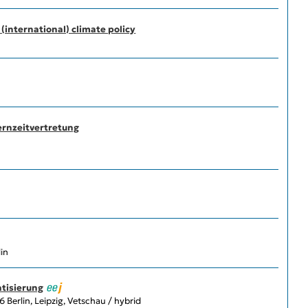
 (international) climate policy
ternzeitvertretung
in
atisierung
Berlin, Leipzig, Vetschau / hybrid