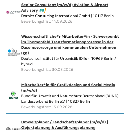
Senior Consultant (m/w/d) Aviation & Airport
Advisory
Dornier Consulting International GmbH | 10117 Berlin
Bewerbungsfrist: 14.09.2026
Wissenschaftliche*r Mitarbeiter*in - Schwerpunkt
im Themenfeld Transformationsprozesse in der
Daseinsvorsorge und kommunalen Unternehmen
(gn)
Deutsches Institut für Urbanistik (Difu) | 10969 Berlin /
hybrid
Bewerbungsfrist: 30.08.2026
Mitarbeiter*in für Grafikdesign und Social Media
(m/w/d)
Bund für Umwelt und Naturschutz Deutschland (BUND) -
Landesverband Berlin e.V. | 10827 Berlin
Bewerbungsfrist: 15.09.2026
Umweltplaner / Landschaftsplaner (m/w/d) |
Objektplanung & Ausführungsplanung