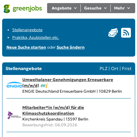
Angebote
Gesuche
Mehr
Stellenangebote
Praktika, Azubistellen etc.
Neue Suche starten
oder
Suche ändern
Stellenangebote
PLZ
|
Ort
|
Frist
Umweltplaner Genehmigungen Erneuerbare
(m/w/d)
ENGIE Deutschland Erneuerbare GmbH | 10829 Berlin
Mitarbeiter*in (w/m/d) für die
Klimaschutzkoordination
Kirchenkreis Spandau | 13597 Berlin
Bewerbungsfrist: 06.09.2026