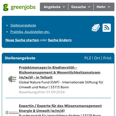
Angebote
Gesuche
Mehr
Stellenangebote
Praktika, Azubistellen etc.
Neue Suche starten
oder
Suche ändern
Stellenangebote
PLZ
|
Ort
|
Frist
Projektmanager:in Biodiversität –
Risikomanagement & Wesentlichkeitsanalysen
(m/w/d) - in Teilzeit
Global Nature Fund (GNF) - Internationale Stiftung für
Umwelt und Natur | 53113 Bonn
Bewerbungsfrist: 01.09.2026
Expertin / Experte für das Wissens­management
Energie & Umwelt (w/m/d)
Bundesanstalt für Immobilienaufgaben | 53119 Bonn