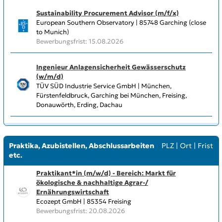
Sustainability Procurement Advisor (m/f/x)
European Southern Observatory | 85748 Garching (close
to Munich)
Bewerbungsfrist: 15.08.2026
Ingenieur Anlagensicherheit Gewässerschutz
(w/m/d)
TÜV SÜD Industrie Service GmbH | München,
Fürstenfeldbruck, Garching bei München, Freising,
Donauwörth, Erding, Dachau
Praktika, Azubistellen, Abschlussarbeiten
PLZ
|
Ort
|
Frist
etc.
Praktikant*in (m/w/d) - Bereich: Markt für
ökologische & nachhaltige Agrar-/
Ernährungswirtschaft
Ecozept GmbH | 85354 Freising
Bewerbungsfrist: 20.08.2026