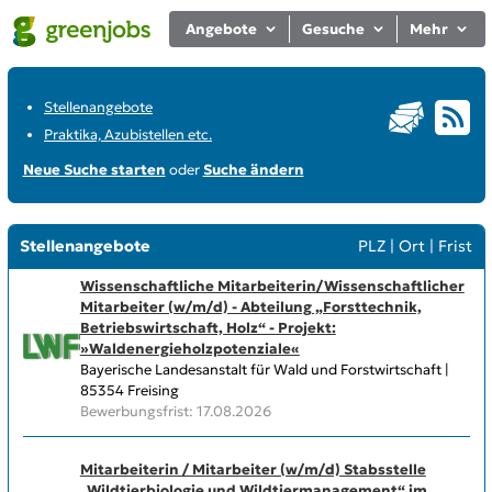
Angebote
Gesuche
Mehr
Stellenangebote
Praktika, Azubistellen etc.
Neue Suche starten
oder
Suche ändern
Stellenangebote
PLZ
|
Ort
|
Frist
Wissenschaftliche Mitarbeiterin/Wissenschaftlicher
Mitarbeiter (w/m/d) - Abteilung „Forsttechnik,
Betriebswirtschaft, Holz“ - Projekt:
»Waldenergieholzpotenziale«
Bayerische Landesanstalt für Wald und Forstwirtschaft |
85354 Freising
Bewerbungsfrist: 17.08.2026
Mitarbeiterin / Mitarbeiter (w/m/d) Stabsstelle
„Wildtierbiologie und Wildtiermanagement“ im