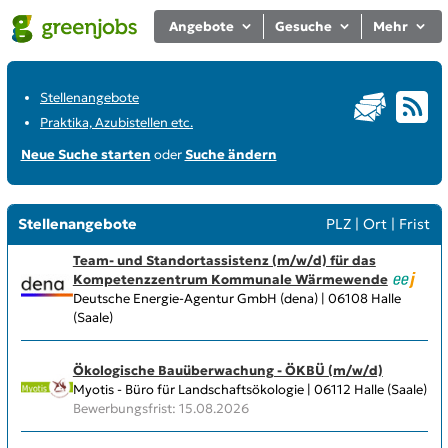
Angebote
Gesuche
Mehr
Stellenangebote
Praktika, Azubistellen etc.
Neue Suche starten
oder
Suche ändern
Stellenangebote
PLZ
|
Ort
|
Frist
Team- und Standortassistenz (m/w/d) für das
Kompetenzzentrum Kommunale Wärmewende
Deutsche Energie-Agentur GmbH (dena) | 06108 Halle
(Saale)
Ökologische Bauüberwachung - ÖKBÜ (m/w/d)
Myotis - Büro für Landschaftsökologie | 06112 Halle (Saale)
Bewerbungsfrist: 15.08.2026