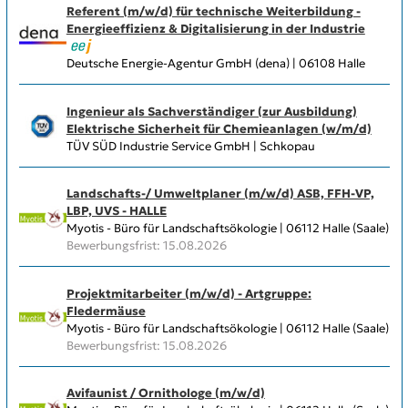
Referent (m/w/d) für technische Weiterbildung -
Energieeffizienz & Digitalisierung in der Industrie
Deutsche Energie-Agentur GmbH (dena) | 06108 Halle
Ingenieur als Sachverständiger (zur Ausbildung)
Elektrische Sicherheit für Chemieanlagen (w/m/d)
TÜV SÜD Industrie Service GmbH | Schkopau
Landschafts-/ Umweltplaner (m/w/d) ASB, FFH-VP,
LBP, UVS - HALLE
Myotis - Büro für Landschaftsökologie | 06112 Halle (Saale)
Bewerbungsfrist: 15.08.2026
Projektmitarbeiter (m/w/d) - Artgruppe:
Fledermäuse
Myotis - Büro für Landschaftsökologie | 06112 Halle (Saale)
Bewerbungsfrist: 15.08.2026
Avifaunist / Ornithologe (m/w/d)