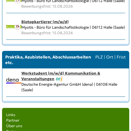
Myotis - Büro für Landschaftsökologie | 06112 Halle (Saale)
Bewerbungsfrist: 15.08.2026
Biotopkartierer (m/w/d)
Myotis - Büro für Landschaftsökologie | 06112 Halle (Saale)
Bewerbungsfrist: 15.08.2026
Praktika, Azubistellen, Abschlussarbeiten
PLZ
|
Ort
|
Frist
etc.
Werkstudent (m/w/d) Kommunikation &
Veranstaltungen
Deutsche Energie-Agentur GmbH (dena) | 06108 Halle
(Saale)
Links
Partner
Über uns