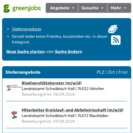
Angebote
Gesuche
Mehr
Stellenangebote
Derzeit leider keine Praktika, Azubistellen etc. in dieser
Kategorie
Neue Suche starten
oder
Suche ändern
Stellenangebote
PLZ
|
Ort
|
Frist
Biodiversitätsberater (m/w/d)
Landratsamt Schwäbisch Hall | 74532 Ilshofen
Bewerbungsfrist: 06.09.2026
Mitarbeiter Kreislauf- und Abfallwirtschaft (m/w/d)
Landratsamt Schwäbisch Hall | 74572 Blaufelden
Bewerbungsfrist: 09.08.2026