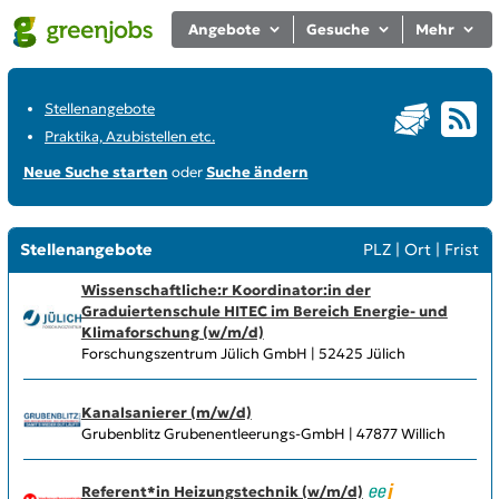
Angebote
Gesuche
Mehr
Stellenangebote
Praktika, Azubistellen etc.
Neue Suche starten
oder
Suche ändern
Stellenangebote
PLZ
|
Ort
|
Frist
Wissenschaftliche:r Koordinator:in der
Graduiertenschule HITEC im Bereich Energie- und
Klima­forschung (w/m/d)
Forschungszentrum Jülich GmbH | 52425 Jülich
Kanalsanierer (m/w/d)
Grubenblitz Grubenentleerungs-GmbH | 47877 Willich
Referent*in Heizungstechnik (w/m/d)