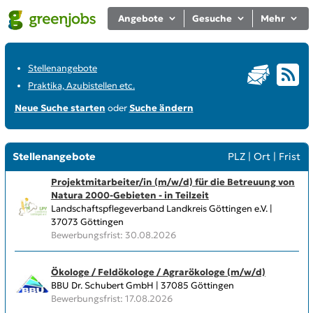
Angebote
Gesuche
Mehr
Stellenangebote
Praktika, Azubistellen etc.
Neue Suche starten
oder
Suche ändern
Stellenangebote
PLZ
|
Ort
|
Frist
Projektmitarbeiter/in (m/w/d) für die Betreuung von
Natura 2000-Gebieten - in Teilzeit
Landschaftspflegeverband Landkreis Göttingen e.V. |
37073 Göttingen
Bewerbungsfrist: 30.08.2026
Ökologe / Feldökologe / Agrarökologe (m/w/d)
BBU Dr. Schubert GmbH | 37085 Göttingen
Bewerbungsfrist: 17.08.2026