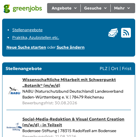
Angebote
Gesuche
Mehr
Stellenangebote
Praktika, Azubistellen etc.
Neue Suche starten
oder
Suche ändern
Stellenangebote
PLZ
|
Ort
|
Frist
Wissenschaftliche Mitarbeit mit Schwerpunkt
„Botanik“ (m/w/d)
NABU (Naturschutzbund Deutschland) Landesverband
Baden-Württemberg e. V. | 78479 Reichenau
Bewerbungsfrist: 30.08.2026
Social-Media-Redaktion & Visual Content Creation
(m/w/d) - in Teilzeit
Bodensee-Stiftung | 78315 Radolfzell am Bodensee
Bewerbungsfrist: 21.08.2026