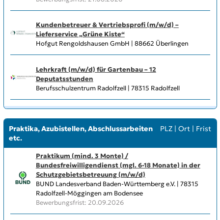
Kundenbetreuer & Vertriebsprofi (m/w/d) –
Lieferservice „Grüne Kiste“
Hofgut Rengoldshausen GmbH | 88662 Überlingen
Lehrkraft (m/w/d) für Gartenbau – 12
Deputatsstunden
Berufsschulzentrum Radolfzell | 78315 Radolfzell
Praktika, Azubistellen, Abschlussarbeiten
PLZ
|
Ort
|
Frist
etc.
Praktikum (mind. 3 Monte) /
Bundesfreiwilligendienst (mgl. 6-18 Monate) in der
Schutzgebietsbetreuung (m/w/d)
BUND Landesverband Baden-Württemberg e.V. | 78315
Radolfzell-Möggingen am Bodensee
Bewerbungsfrist: 20.09.2026