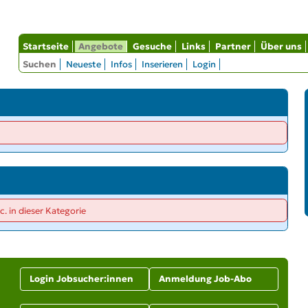
Startseite
Angebote
Gesuche
Links
Partner
Über uns
Suchen
Neueste
Infos
Inserieren
Login
c. in dieser Kategorie
Login Jobsucher:innen
Anmeldung Job-Abo