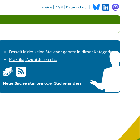
|
|
|
Preise
AGB
Datenschutz
Derzeit leider keine Stellenangebote in dieser Kategorie
Praktika, Azubistellen etc.
Neue Suche starten
oder
Suche ändern