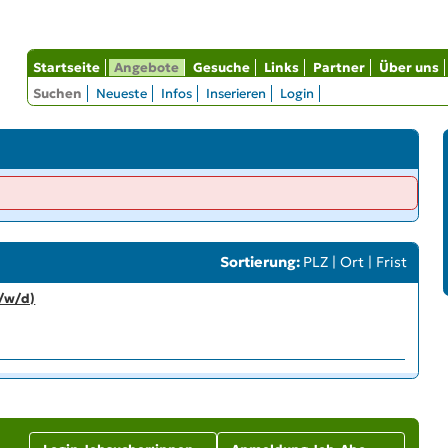
Startseite
Angebote
Gesuche
Links
Partner
Über uns
Suchen
Neueste
Infos
Inserieren
Login
Sortierung:
PLZ
|
Ort
|
Frist
m/w/d)