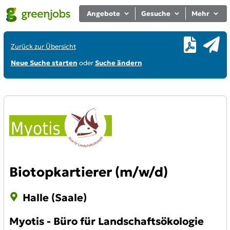
Angebote
Gesuche
Mehr
Zurück zur Übersicht
Neue Suche starten
oder
Suche ändern
Biotopkartierer (m/w/d)
Halle (Saale)
Myotis - Büro für Landschaftsökologie