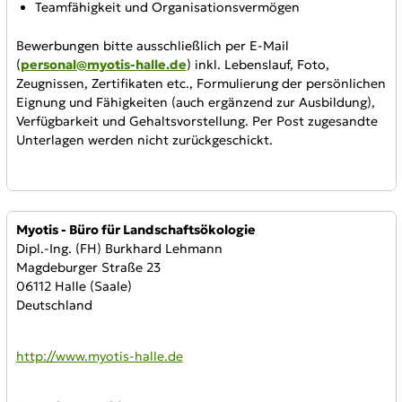
Teamfähigkeit und Organisationsvermögen
Bewerbungen bitte ausschließlich per E-Mail
(
personal@myotis-halle.de
) inkl. Lebenslauf, Foto,
Zeugnissen, Zertifikaten etc., Formulierung der persönlichen
Eignung und Fähigkeiten (auch ergänzend zur Ausbildung),
Verfügbarkeit und Gehaltsvorstellung. Per Post zugesandte
Unterlagen werden nicht zurückgeschickt.
Anbieter:
Myotis - Büro für Landschaftsökologie
Dipl.-Ing. (FH) Burkhard Lehmann
Magdeburger Straße 23
06112 Halle (Saale)
Deutschland
WWW:
http://www.myotis-halle.de