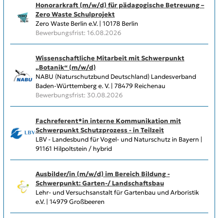
Honorarkraft (m/w/d) für pädagogische Betreuung –
Zero Waste Schulprojekt
Zero Waste Berlin e.V. | 10178 Berlin
Bewerbungsfrist: 16.08.2026
Wissenschaftliche Mitarbeit mit Schwerpunkt
„Botanik“ (m/w/d)
NABU (Naturschutzbund Deutschland) Landesverband
Baden-Württemberg e. V. | 78479 Reichenau
Bewerbungsfrist: 30.08.2026
Fachreferent*in interne Kommunikation mit
Schwerpunkt Schutzprozess - in Teilzeit
LBV - Landesbund für Vogel- und Naturschutz in Bayern |
91161 Hilpoltstein / hybrid
Ausbilder/in (m/w/d) im Bereich Bildung -
Schwerpunkt: Garten-/ Landschaftsbau
Lehr- und Versuchsanstalt für Gartenbau und Arboristik
e.V. | 14979 Großbeeren