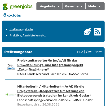
Angebote
Gesuche
Mehr
Öko-Jobs
Stellenangebote
Praktika, Azubistellen etc.
Stellenangebote
PLZ
|
Ort
|
Frist
Projektmitarbeiter*in (m/w/d) für das
Umweltbildungs- und Integrationsprojekt
„Zukunftsgärtnern“
NABU Landesverband Sachsen e.V. | 04552 Borna
Mitarbeiterin / Mitarbeiter (m/w/d) für die
Projektstelle „Kooperative Umsetzung von
Biotopverbundstrategien im Landkreis Goslar“
Landschaftspflegeverband Goslar e.V. | 38685 Goslar
Bewerbungsfrist: 26.08.2026