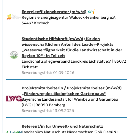
Energieeffizienzberater (m/w/d)
Regionale Energieagentur Waldeck-Frankenberg e.V. |
34497 Korbach
Studentische Hilfskraft (m/w/d) für den
wissenschaftlichen Anteil des Leader-Projekts
„Wasserverfügbarkeit für die Landwirtschaft in der
Region 10“ - in Teilzeit
Landschaftspflegeverband Landkreis Eichstätt e.V. | 85072
Eichstätt
Bewerbungsfrist: 01.09.2026
Projektmitarbeiterin / Projektmitarbeiter (m/w/d)
„Förderung des ökologischen Gartenbaus"
Bayerische Landesanstalt für Weinbau und Gartenbau
(LWG) | 96050 Bamberg
Bewerbungsfrist: 13.09.2026
Referent/in für Umwelt- und Naturschutz
Landesbüro Naturschutz Niedersachsen GbR (LabüN) |