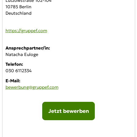
Lützowstraße 102-104
10785 Berlin
Deutschland
WWW:
https://gruppef.com
Ansprechpartner/in:
Natacha Euloge
Telefon:
030 6112334
E-Mail:
bewerbung@gruppef.com
Jetzt bewerben
Online-Bewerbung: