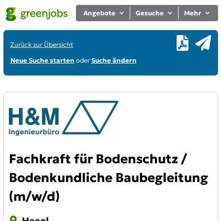
Angebote
Gesuche
Mehr
Zurück zur Übersicht
Neue Suche starten
oder
Suche ändern
Fachkraft für Bodenschutz /
Bodenkundliche Baubegleitung
(m/w/d)
Hesel