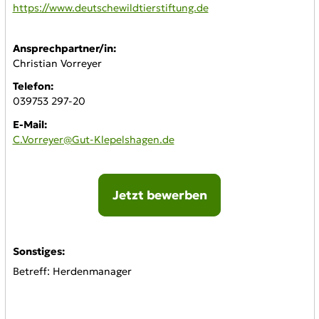
WWW:
https://www.deutschewildtierstiftung.de
Ansprechpartner/in:
Christian Vorreyer
Telefon:
039753 297-20
E-Mail:
C.Vorreyer@Gut-Klepelshagen.de
Jetzt bewerben
Online-Bewerbung:
Sonstiges:
Betreff: Herdenmanager