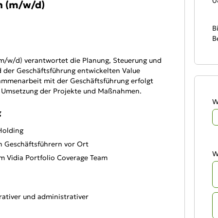
0
n (m/w/d)
B
B
m/w/d) verantwortet die Planung, Steuerung und
 der Geschäftsführung entwickelten Value
ammenarbeit mit der Geschäftsführung erfolgt
nte Umsetzung der Projekte und Maßnahmen.
W
g
Holding
 Geschäftsführern vor Ort
W
 Vidia Portfolio Coverage Team
ativer und administrativer