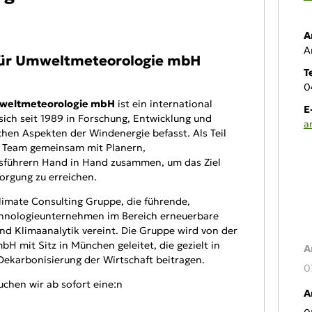
A
A
für Umweltmeteorologie mbH
T
0
mweltmeteorologie mbH
ist ein international
E
 sich seit 1989 in Forschung, Entwicklung und
a
hen Aspekten der Windenergie befasst. Als Teil
r Team gemeinsam mit Planern,
bsführern Hand in Hand zusammen, um das Ziel
orgung zu erreichen.
On
limate Consulting Gruppe, die führende,
hnologieunternehmen im Bereich erneuerbare
d Klimaanalytik vereint. Die Gruppe wird von der
bH mit Sitz in München geleitet, die gezielt in
A
Dekarbonisierung der Wirtschaft beitragen.
0
chen wir ab sofort eine:n
A