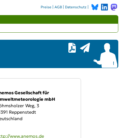
|
|
|
Preise
AGB
Datenschutz
bieter:
nemos Gesellschaft für
mweltmeteorologie mbH
öhmsholzer Weg, 3
1391 Reppenstedt
eutschland
WW:
ttp://www.anemos.de