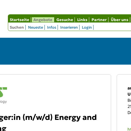
Startseite
Angebote
Gesuche
Links
Partner
Über uns
Suchen
Neueste
Infos
Inserieren
Login
An
a
U
B
2
D
er:in (m/w/d) Energy and
ng
W
h