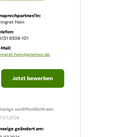
nsprechpartner/in:
nngret Hein
elefon:
4131 8308-101
-Mail:
nngret.hein@anemos.de
Jetzt bewerben
line-Bewerbung:
nzeige veröffentlicht am:
7.07.2026
nzeige geändert am: