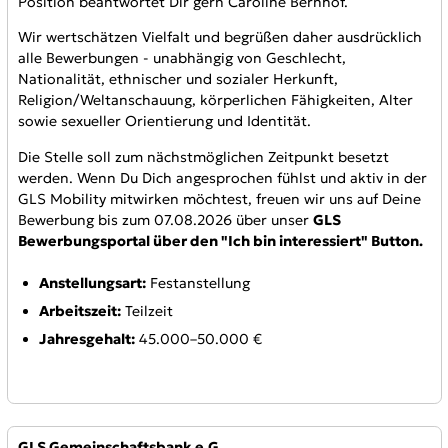
Position beantwortet Dir gern Caroline Bernhof.
Wir wertschätzen Vielfalt und begrüßen daher ausdrücklich
alle Bewerbungen - unabhängig von Geschlecht,
Nationalität, ethnischer und sozialer Herkunft,
Religion/Weltanschauung, körperlichen Fähigkeiten, Alter
sowie sexueller Orientierung und Identität.
Die Stelle soll zum nächstmöglichen Zeitpunkt besetzt
werden. Wenn Du Dich angesprochen fühlst und aktiv in der
GLS Mobility mitwirken möchtest, freuen wir uns auf Deine
Bewerbung bis zum 07.08.2026 über unser
GLS
Bewerbungsportal über den "Ich bin interessiert" Button.
Anstellungsart:
Festanstellung
Arbeitszeit:
Teilzeit
Jahresgehalt:
45.000–50.000 €
Anbieter:
GLS Gemeinschaftsbank e.G.