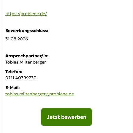
WWW:
https://probiene.de/
Bewerbungsschluss:
31.08.2026
Ansprechpartner/in:
Tobias Miltenberger
Telefon:
0711 40799230
E-Mail:
tobias.miltenberger@probiene.de
Jetzt bewerben
Online-Bewerbung: