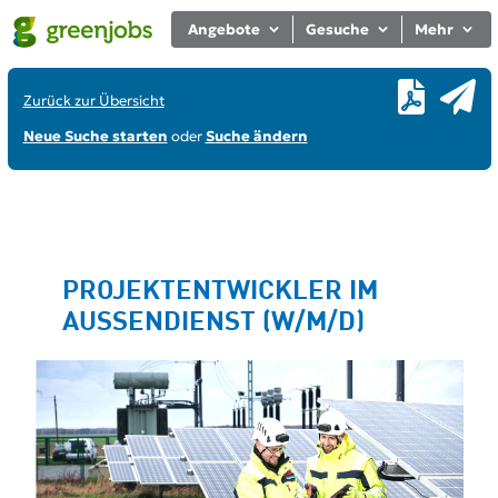
Angebote
Gesuche
Mehr
Zurück zur Übersicht
Neue Suche starten
oder
Suche ändern