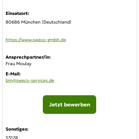
Einsatzort:
80686 München (Deutschland)
WWW:
https://www.sweco-gmbh.de
Ansprechpartner/in:
Frau Moulay
E-Mail:
bm@sweco-services.de
Jetzt bewerben
Online-Bewerbung:
Sonstiges:
S3128