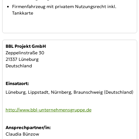
Firmenfahrzeug mit privatem Nutzungsrecht inkl.
Tankkarte
Anbieter:
BBL Projekt GmbH
Zeppelinstraße 30
21337 Lüneburg
Deutschland
Einsatzort:
Lüneburg, Lippstadt, Nürnberg, Braunschweig (Deutschland)
WWW:
http://www.bbl-unternehmensgruppe.de
Ansprechpartner/in:
Claudia Bünzow