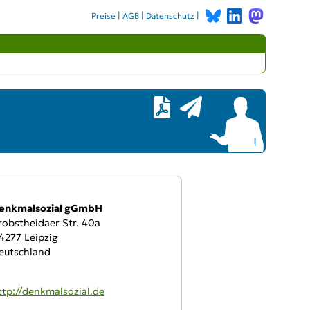
|
|
|
Preise
AGB
Datenschutz
bieter:
enkmalsozial gGmbH
robstheidaer Str. 40a
4277 Leipzig
eutschland
WW:
ttp://denkmalsozial.de