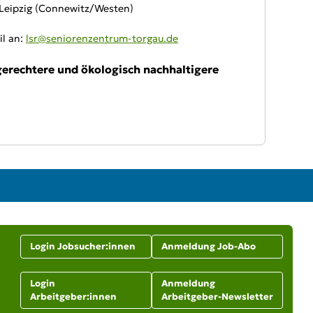
 Leipzig (Connewitz/Westen)
l an:
lsr@seniorenzentrum-torgau.de
 gerechtere und ökologisch nachhaltigere
Login Jobsucher:innen
Anmeldung Job-Abo
Login
Anmeldung
Arbeitgeber:innen
Arbeitgeber-Newsletter