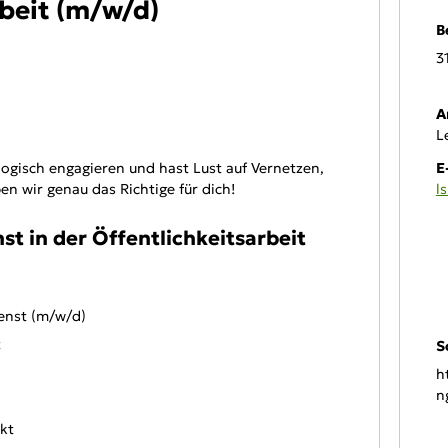
beit (m/w/d)
B
3
A
L
ogisch engagieren und hast Lust auf Vernetzen,
E
n wir genau das Richtige für dich!
l
st in der Öffentlichkeitsarbeit
On
ienst (m/w/d)
t
S
h
n
nkt