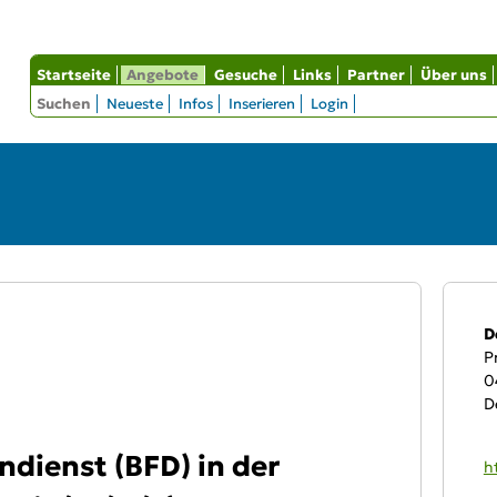
Startseite
Angebote
Gesuche
Links
Partner
Über uns
Suchen
Neueste
Infos
Inserieren
Login
An
D
P
0
D
ndienst (BFD) in der
W
h