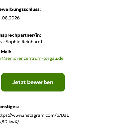
ewerbungsschluss:
1.08.2026
nsprechpartner/in:
ea-Sophie Reinhardt
-Mail:
sr@seniorenzentrum-torgau.de
Jetzt bewerben
line-Bewerbung:
onstiges:
ttps://www.instagram.com/p/DaL
g8DjkwX/