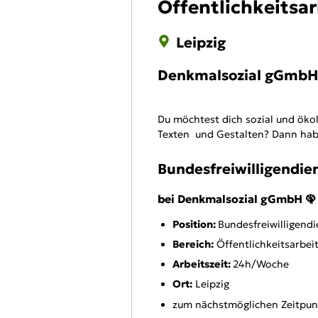
Öffentlichkeitsar
Leipzig
Denkmalsozial gGmbH
Du möchtest dich sozial und ökol
Texten und Gestalten? Dann habe
Bundesfreiwilligendien
bei Denkmalsozial gGmbH 🦚
Position:
Bundesfreiwilligend
Bereich:
Öffentlichkeitsarbei
Arbeitszeit:
24h/Woche
Ort:
Leipzig
zum nächstmöglichen Zeitpu