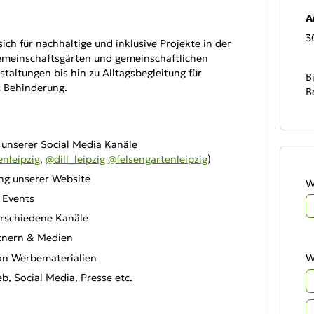
A
3
ch für nachhaltige und inklusive Projekte in der
emeinschaftsgärten und gemeinschaftlichen
altungen bis hin zu Alltagsbegleitung für
B
 Behinderung.
B
 unserer Social Media Kanäle
enleipzig
,
@dill_leipzig
@felsengartenleipzig
)
ung unserer Website
W
n Events
erschiedene Kanäle
rtnern & Medien
von Werbematerialien
W
b, Social Media, Presse etc.