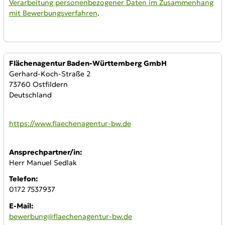
Verarbeitung personenbezogener Daten im Zusammenhang
mit Bewerbungsverfahren
.
Anbieter:
Flächenagentur Baden-Württemberg GmbH
Gerhard-Koch-Straße 2
73760 Ostfildern
Deutschland
WWW:
https://www.flaechenagentur-bw.de
Ansprechpartner/in:
Herr Manuel Sedlak
Telefon:
0172 7537937
E-Mail:
bewerbung@flaechenagentur-bw.de