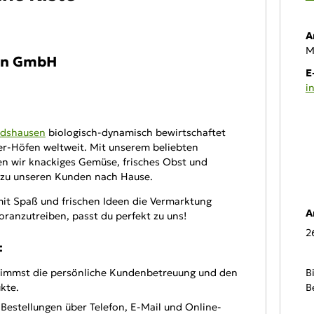
A
M
en GmbH
E
i
ldshausen
biologisch-dynamisch bewirtschaftet
On
er-Höfen weltweit. Mit unserem beliebten
en wir knackiges Gemüse, frisches Obst und
 zu unseren Kunden nach Hause.
 mit Spaß und frischen Ideen die Vermarktung
A
ranzutreiben, passt du perfekt zu uns!
2
:
B
immst die persönliche Kundenbetreuung und den
B
kte.
estellungen über Telefon, E-Mail und Online-