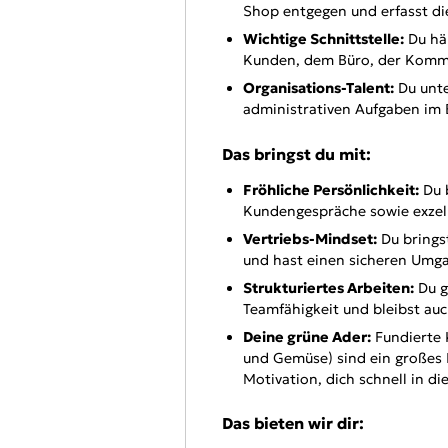
Shop entgegen und erfasst di
Wichtige Schnittstelle:
Du hä
Kunden, dem Büro, der Kommi
Organisations-Talent:
Du unte
administrativen Aufgaben im 
Das bringst du mit:
Fröhliche Persönlichkeit:
Du b
Kundengespräche sowie exzell
Vertriebs-Mindset:
Du bringst
und hast einen sicheren Umga
Strukturiertes Arbeiten:
Du g
Teamfähigkeit und bleibst auch
Deine grüne Ader:
Fundierte 
und Gemüse) sind ein großes P
Motivation, dich schnell in d
Das bieten wir dir: