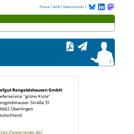
|
|
|
Preise
AGB
Datenschutz
bieter:
ofgut Rengoldshausen GmbH
ieferservice "grüne Kiste"
engoldshauser Straße 31
8662 Überlingen
eutschland
WW:
ttps://www.rengo.de/