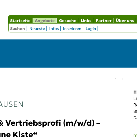
Startseite
Angebote
Gesuche
Links
Partner
Über uns
Suchen
Neueste
Infos
Inserieren
Login
An
H
L
R
8
D
 Vertriebsprofi (m/w/d) –
üne Kiste“
W
h