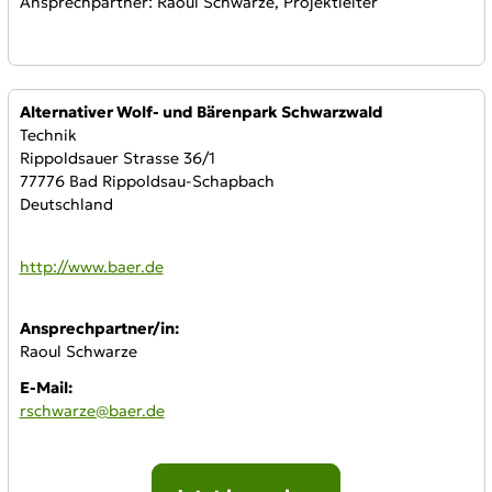
Ansprechpartner
: Raoul Schwarze, Projektleiter
Anbieter:
Alternativer Wolf- und Bärenpark Schwarzwald
Technik
Rippoldsauer Strasse 36/1
77776 Bad Rippoldsau-Schapbach
Deutschland
WWW:
http://www.baer.de
Ansprechpartner/in:
Raoul Schwarze
E-Mail:
rschwarze@baer.de