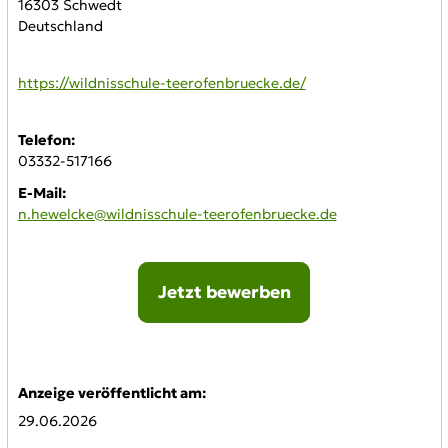
16303 Schwedt
Deutschland
WWW:
https://wildnisschule-teerofenbruecke.de/
Telefon:
03332-517166
E-Mail:
n.hewelcke@wildnisschule-teerofenbruecke.de
Jetzt bewerben
Online-Bewerbung:
Anzeige veröffentlicht am:
29.06.2026