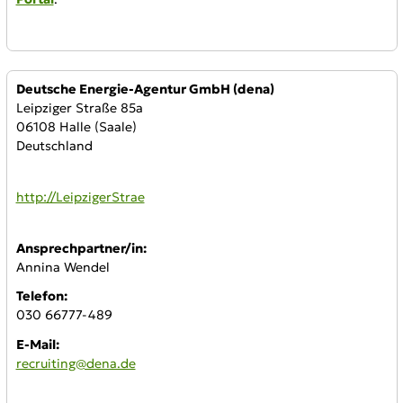
Anbieter:
Deutsche Energie-Agentur GmbH (dena)
Leipziger Straße 85a
06108 Halle (Saale)
Deutschland
WWW:
http://LeipzigerStrae
Ansprechpartner/in:
Annina Wendel
Telefon:
030 66777-489
E-Mail:
recruiting@dena.de