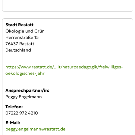
Anbieter:
Stadt Rastatt
Ökologie und Grün
Herrenstraße 15
76437 Rastatt
Deutschland
WWW:
https://www.rastatt.de/...lt/naturpaedagogik/freiwilliges-
oekologisches-jahr
Ansprechpartner/in:
Peggy Engelmann
Telefon:
07222 972 4210
E-Mail:
peggy.engelmann@rastatt.de