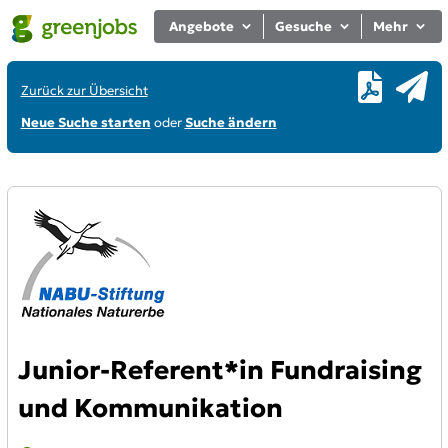
Angebote
Gesuche
Mehr
Zurück zur Übersicht
Neue Suche starten
oder
Suche ändern
Junior-Referent*in Fundraising
und Kommunikation