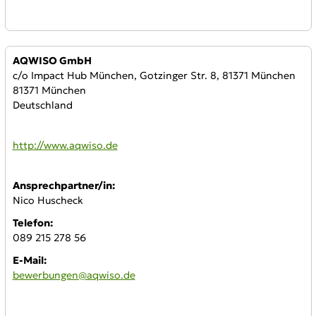
Anbieter:
AQWISO GmbH
c/o Impact Hub München, Gotzinger Str. 8, 81371 München
81371 München
Deutschland
WWW:
http://www.aqwiso.de
Ansprechpartner/in:
Nico Huscheck
Telefon:
089 215 278 56
E-Mail:
bewerbungen@aqwiso.de