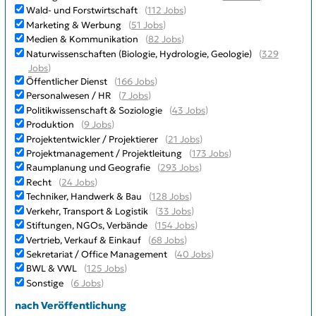
Wald- und Forstwirtschaft
(
112 Jobs
)
Marketing & Werbung
(
51 Jobs
)
Medien & Kommunikation
(
82 Jobs
)
Naturwissenschaften (Biologie, Hydrologie, Geologie)
(
329
Jobs
)
Öffentlicher Dienst
(
166 Jobs
)
Personalwesen / HR
(
7 Jobs
)
Politikwissenschaft & Soziologie
(
43 Jobs
)
Produktion
(
9 Jobs
)
Projektentwickler / Projektierer
(
21 Jobs
)
Projektmanagement / Projektleitung
(
173 Jobs
)
Raumplanung und Geografie
(
293 Jobs
)
Recht
(
24 Jobs
)
Techniker, Handwerk & Bau
(
128 Jobs
)
Verkehr, Transport & Logistik
(
33 Jobs
)
Stiftungen, NGOs, Verbände
(
154 Jobs
)
Vertrieb, Verkauf & Einkauf
(
68 Jobs
)
Sekretariat / Office Management
(
40 Jobs
)
BWL & VWL
(
125 Jobs
)
Sonstige
(
6 Jobs
)
nach Veröffentlichung