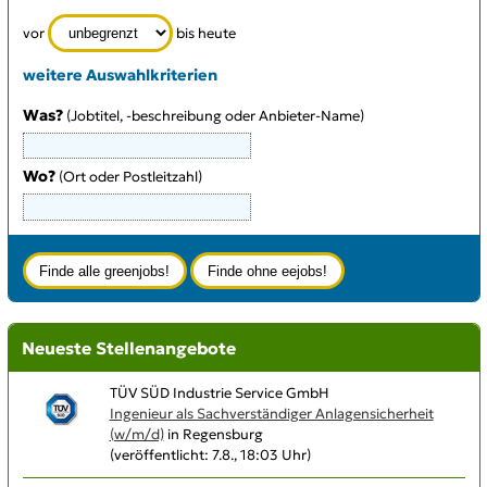
vor
bis heute
weitere Auswahlkriterien
Was?
(Jobtitel, -beschreibung oder Anbieter-Name)
Wo?
(Ort oder Postleitzahl)
Type 3 or more characters for results.
Neueste Stellenangebote
TÜV SÜD Industrie Service GmbH
Ingenieur als Sachverständiger Anlagensicherheit
(w/m/d)
in Regensburg
(veröffentlicht: 7.8., 18:03 Uhr)