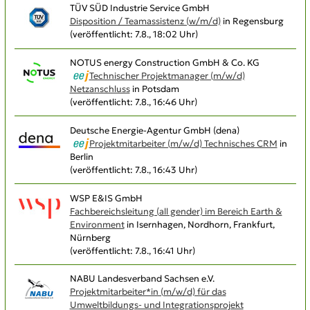
TÜV SÜD Industrie Service GmbH
Disposition / Teamassistenz (w/m/d)
in Regensburg
(veröffentlicht: 7.8., 18:02 Uhr)
NOTUS energy Construction GmbH & Co. KG
Technischer Projektmanager (m/w/d)
Netzanschluss
in Potsdam
(veröffentlicht: 7.8., 16:46 Uhr)
Deutsche Energie-Agentur GmbH (dena)
Projektmitarbeiter (m/w/d) Technisches CRM
in
Berlin
(veröffentlicht: 7.8., 16:43 Uhr)
WSP E&IS GmbH
Fachbereichsleitung (all gender) im Bereich Earth &
Environment
in Isernhagen, Nordhorn, Frankfurt,
Nürnberg
(veröffentlicht: 7.8., 16:41 Uhr)
NABU Landesverband Sachsen e.V.
Projektmitarbeiter*in (m/w/d) für das
Umweltbildungs- und Integrationsprojekt