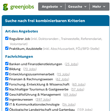
Angebote
Gesuche
Mehr
Suche nach frei kombinierbaren Kriterien
Art des Angebotes
Regulärer Job
(inkl. Doktoranden-, Traineestelle, Referendariat,
Volontariat)
Praktikum, Azubistelle
(inkl. Abschlussarbeit, FÖJ/BFD-Stelle)
Fachrichtungen
Banken und Finanzdienstleistungen
(
25 Jobs
)
Bildung
(
70 Jobs
)
Entwicklungszusammenarbeit
(
15 Jobs
)
Finanzen & Rechnungswesen
(
62 Jobs
)
Forschung, Entwicklung & Wissenschaft
(
63 Jobs
)
Nachhaltiger Tourismus & Gastgewerbe
(
37 Jobs
)
Geschäftsführung & Management
(
69 Jobs
)
Ingenieurwesen
(
397 Jobs
)
IT & Kommunikationstechnologie
(
34 Jobs
)
Ökologische Landwirtschaft und Gartenbau
(
159 Jobs
)