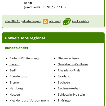
Berlin
(veröffentlicht: 7.8., 12:33 Uhr)
alle 784 Angebote zeigen
als Feed
im Job-Abo
Umwelt Jobs regional
Bundesländer
Baden-Württemberg
Niedersachsen
Bayern
Nordrhein-Westfalen
Berlin
Rheinland-Pfalz
Brandenburg
Saarland
Bremen
Sachsen
Hamburg
Sachsen-Anhalt
Hessen
Schleswig-Holstein
Mecklenburg-Vorpommern
Thüringen